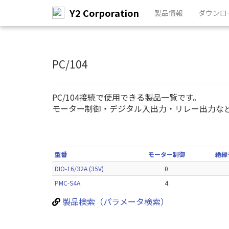
Y2 Corporation
製品情報
ダウンロ
メ
イ
ン
PC/104
コ
ン
テ
PC/104接続で使用できる製品一覧です。
ン
モーター制御・デジタル入出力・リレー出力な
ツ
へ
ス
キ
ッ
型番
モーター制御
絶縁
プ
DIO-16/32A (35V)
0
PMC-S4A
4
製品検索（パラメータ検索）