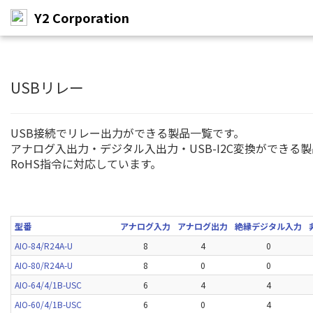
Y2 Corporation
メ
イ
ン
USBリレー
コ
ン
テ
USB接続でリレー出力ができる製品一覧です。
ン
アナログ入出力・デジタル入出力・USB-I2C変換ができる
ツ
RoHS指令に対応しています。
へ
ス
キ
ッ
プ
型番
アナログ入力
アナログ出力
絶縁デジタル入力
AIO-84/R24A-U
8
4
0
AIO-80/R24A-U
8
0
0
AIO-64/4/1B-USC
6
4
4
AIO-60/4/1B-USC
6
0
4