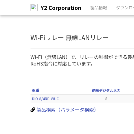
Y2 Corporation
製品情報
ダウンロ
メ
イ
ン
Wi-Fiリレー 無線LANリレー
コ
ン
テ
Wi-Fi（無線LAN）で、リレーの制御ができる
ン
RoHS指令に対応しています。
ツ
へ
ス
キ
ッ
型番
絶縁デジタル入力
プ
DIO-8/4RD-WUC
8
製品検索（パラメータ検索）