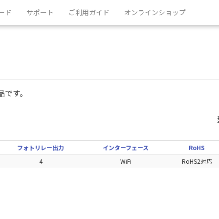
ード
サポート
ご利用ガイド
オンラインショップ
製品です。
フォトリレー出力
インターフェース
RoHS
4
WiFi
RoHS2対応