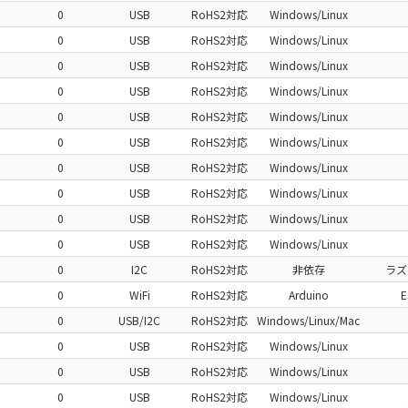
0
USB
RoHS2対応
Windows/Linux
0
USB
RoHS2対応
Windows/Linux
0
USB
RoHS2対応
Windows/Linux
0
USB
RoHS2対応
Windows/Linux
0
USB
RoHS2対応
Windows/Linux
0
USB
RoHS2対応
Windows/Linux
0
USB
RoHS2対応
Windows/Linux
0
USB
RoHS2対応
Windows/Linux
0
USB
RoHS2対応
Windows/Linux
0
USB
RoHS2対応
Windows/Linux
0
I2C
RoHS2対応
非依存
ラズ
0
WiFi
RoHS2対応
Arduino
0
USB/I2C
RoHS2対応
Windows/Linux/Mac
0
USB
RoHS2対応
Windows/Linux
0
USB
RoHS2対応
Windows/Linux
0
USB
RoHS2対応
Windows/Linux