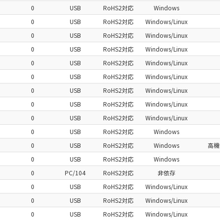
0
USB
RoHS2対応
Windows
0
USB
RoHS2対応
Windows/Linux
0
USB
RoHS2対応
Windows/Linux
0
USB
RoHS2対応
Windows/Linux
0
USB
RoHS2対応
Windows/Linux
0
USB
RoHS2対応
Windows/Linux
0
USB
RoHS2対応
Windows/Linux
0
USB
RoHS2対応
Windows/Linux
0
USB
RoHS2対応
Windows/Linux
0
USB
RoHS2対応
Windows
0
USB
RoHS2対応
Windows
高機
0
USB
RoHS2対応
Windows
0
PC/104
RoHS2対応
非依存
0
USB
RoHS2対応
Windows/Linux
0
USB
RoHS2対応
Windows/Linux
0
USB
RoHS2対応
Windows/Linux