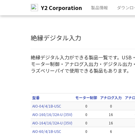
Y2 Corporation
製品情報
ダウンロ
メ
イ
ン
絶縁デジタル入力
コ
ン
テ
絶縁デジタル入力ができる製品一覧です。USB・Wi-
ン
モーター制御・アナログ入出力・デジタル出力
ツ
ラズベリーパイで使用できる製品もあります。
へ
ス
キ
ッ
プ
型番
モーター制御
アナログ入力
アナ
AIO-04/4/1B-USC
0
0
AIO-160/16/32A-U (35V)
0
16
AIO-164/16/32A-U (35V)
0
16
AIO-60/4/1B-USC
0
6