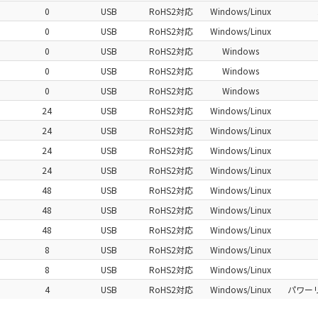
0
USB
RoHS2対応
Windows/Linux
0
USB
RoHS2対応
Windows/Linux
0
USB
RoHS2対応
Windows
0
USB
RoHS2対応
Windows
0
USB
RoHS2対応
Windows
24
USB
RoHS2対応
Windows/Linux
24
USB
RoHS2対応
Windows/Linux
24
USB
RoHS2対応
Windows/Linux
24
USB
RoHS2対応
Windows/Linux
48
USB
RoHS2対応
Windows/Linux
48
USB
RoHS2対応
Windows/Linux
48
USB
RoHS2対応
Windows/Linux
8
USB
RoHS2対応
Windows/Linux
8
USB
RoHS2対応
Windows/Linux
4
USB
RoHS2対応
Windows/Linux
パワー