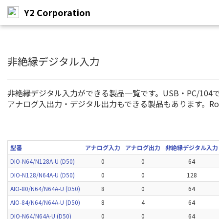
Y2 Corporation
メ
イ
ン
非絶縁デジタル入力
コ
ン
テ
非絶縁デジタル入力ができる製品一覧です。USB・PC/104
ン
アナログ入出力・デジタル出力もできる製品もあります。Ro
ツ
へ
ス
キ
ッ
型番
アナログ入力
アナログ出力
非絶縁デジタル入力
プ
DIO-N64/N128A-U (D50)
0
0
64
DIO-N128/N64A-U (D50)
0
0
128
AIO-80/N64/N64A-U (D50)
8
0
64
AIO-84/N64/N64A-U (D50)
8
4
64
DIO-N64/N64A-U (D50)
0
0
64