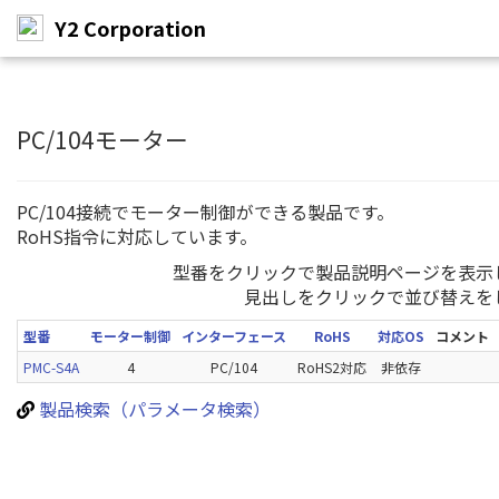
Y2 Corporation
メ
イ
ン
PC/104モーター
コ
ン
テ
PC/104接続でモーター制御ができる製品です。
ン
RoHS指令に対応しています。
ツ
へ
型番をクリックで製品説明ページを表示
ス
見出しをクリックで並び替えを
キ
ッ
型番
モーター制御
インターフェース
RoHS
対応OS
コメント
プ
PMC-S4A
4
PC/104
RoHS2対応
非依存
製品検索（パラメータ検索）