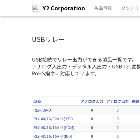
Y2 Corporation
製品情報
ダウンロ
メ
イ
ン
USBリレー
コ
ン
テ
USB接続でリレー出力ができる製品一覧です。
ン
アナログ入出力・デジタル入出力・USB-I2C
ツ
RoHS指令に対応しています。
へ
ス
キ
ッ
プ
型番
アナログ入力
アナログ出力
絶縁
RLY-72A-U
0
0
RLY-48/16/32A-U (35V)
0
0
RLY-48/16/16A-U (COM)
0
0
RLY-48/16/16A-U (IND)
0
0