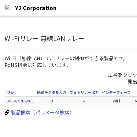
Y2 Corporation
メ
イ
ン
Wi-Fiリレー 無線LANリレー
コ
ン
テ
Wi-Fi（無線LAN）で、リレーの制御ができる製品です。
ン
RoHS指令に対応しています。
ツ
へ
型番をクリ
ス
見
キ
ッ
型番
絶縁デジタル入力
フォトリレー出力
インターフェース
プ
DIO-8/4RD-WUC
8
4
WiFi
R
製品検索（パラメータ検索）