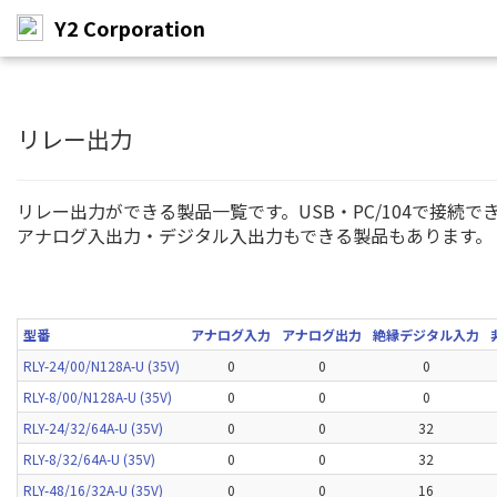
Y2 Corporation
メ
イ
ン
リレー出力
コ
ン
テ
リレー出力ができる製品一覧です。USB・PC/104で接続で
ン
アナログ入出力・デジタル入出力もできる製品もあります。
ツ
へ
ス
キ
ッ
型番
アナログ入力
アナログ出力
絶縁デジタル入力
プ
RLY-24/00/N128A-U (35V)
0
0
0
RLY-8/00/N128A-U (35V)
0
0
0
RLY-24/32/64A-U (35V)
0
0
32
RLY-8/32/64A-U (35V)
0
0
32
RLY-48/16/32A-U (35V)
0
0
16