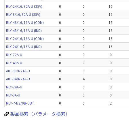
RLY-24/16/32A-U (35V)
0
0
16
RLY-8/16/32A-U (35V)
0
0
16
RLY-48/16/16A-U (COM)
0
0
16
RLY-48/16/16A-U (IND)
0
0
16
RLY-24/16/16A-U (COM)
0
0
16
RLY-24/16/16A-U (IND)
0
0
16
RLY-72A-U
0
0
0
RLY-48A-U
0
0
0
AIO-80/R24A-U
8
0
0
AIO-84/R24A-U
8
4
0
RLY-24A-U
0
0
0
RLY-8A-U
0
0
0
RLY-P4/2/0B-UBT
0
0
2
製品検索（パラメータ検索）