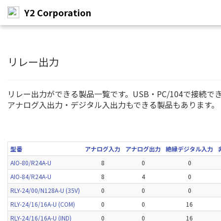
Y2 Corporation
メ
イ
ン
リレー出力
コ
ン
テ
リレー出力ができる製品一覧です。USB・PC/104で接続で
ン
アナログ入出力・デジタル入出力もできる製品もあります。
ツ
へ
ス
キ
ッ
型番
アナログ入力
アナログ出力
絶縁デジタル入力
プ
AIO-80/R24A-U
8
0
0
AIO-84/R24A-U
8
4
0
RLY-24/00/N128A-U (35V)
0
0
0
RLY-24/16/16A-U (COM)
0
0
16
RLY-24/16/16A-U (IND)
0
0
16