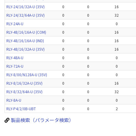
RLY-24/16/32A-U (35V)
0
0
16
RLY-24/32/64A-U (35V)
0
0
32
RLY-24A-U
0
0
0
RLY-48/16/16A-U (COM)
0
0
16
RLY-48/16/16A-U (IND)
0
0
16
RLY-48/16/32A-U (35V)
0
0
16
RLY-48A-U
0
0
0
RLY-72A-U
0
0
0
RLY-8/00/N128A-U (35V)
0
0
0
RLY-8/16/32A-U (35V)
0
0
16
RLY-8/32/64A-U (35V)
0
0
32
RLY-8A-U
0
0
0
RLY-P4/2/0B-UBT
0
0
2
製品検索（パラメータ検索）